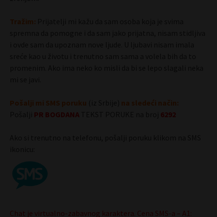
Tražim:
Prijatelji mi kažu da sam osoba koja je svima
spremna da pomogne i da sam jako prijatna, nisam stidljiva
i ovde sam da upoznam nove ljude. U ljubavi nisam imala
sreće kao u životu i trenutno sam sama a volela bih da to
promenim. Ako ima neko ko misli da bi se lepo slagali neka
mi se javi.
Pošalji mi SMS poruku
(iz Srbije)
na sledeći način:
Pošalji
PR
BOGDANA
TEKST PORUKE na broj
6292
Ako si trenutno na telefonu, pošalji poruku klikom na SMS
ikonicu:
Chat je virtualno-zabavnog karaktera. Cena SMS-a – A1: