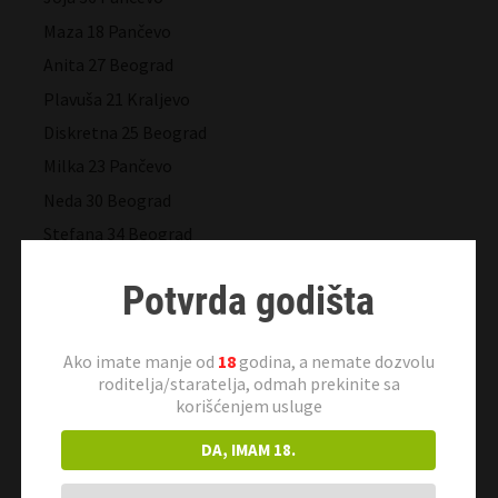
Maza 18 Pančevo
Anita 27 Beograd
Plavuša 21 Kraljevo
Diskretna 25 Beograd
Milka 23 Pančevo
Neda 30 Beograd
Stefana 34 Beograd
Slobodanka 36 Beograd
Potvrda godišta
Jebozovna 34 Beograd
Andrijana 27 Kraljevo
Ako imate manje od
18
godina, a nemate dozvolu
Vragolanka 33 Vršac
roditelja/staratelja, odmah prekinite sa
Viki 19 Beograd
korišćenjem usluge
Djina 26 Beograd
DA, IMAM 18.
Zorana 25 Novi Sad