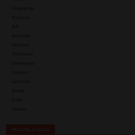
Kragujevac
Kraljevo
Niš
Novi Sad
Pančevo
Požarevac
Smederevo
Sombor
Subotica
Vranje
Vršac
Zemun
PRIJATELJI SAJTA