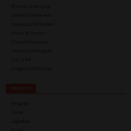
Mihaela 19 Beograd
Linda 52 Smederevo
Divljakuša 18 Pančevo
Micika 43 Zemun
Živka 19 Požarevac
Tatijana 53 Beograd
Eva 23 Niš
Draga24 24 Novi Sad
GRADOVI
Beograd
Čačak
Jagodina
Kovin