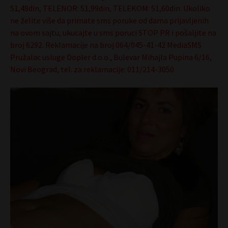
51,48din, TELENOR: 51,99din, TELEKOM: 51,60din. Ukoliko
ne želite više da primate sms poruke od dama prijavljenih
na ovom sajtu, ukucajte u sms poruci STOP PR i pošaljite na
broj 6292. Reklamacije na broj 064/045-41-42 MediaSMS
Pružalac usluge Dopler d.o.o., Bulevar Mihajla Pupina 6/16,
Novi Beograd, tel. za reklamacije: 011/214-3050