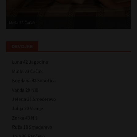
Malla 23 Čačak
B
DEVOJKE
Luna 42 Jagodina
Malla 23 Čačak
Bogdana 42 Subotica
Vanda 29 Niš
Jelena 31 Smederevo
Julija 20 Vranje
Zorka 43 Niš
Ruža 18 Smederevo
Joja 36 Pančevo