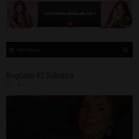
Skip
to
content
Main Menu
Bogdana 42 Subotica