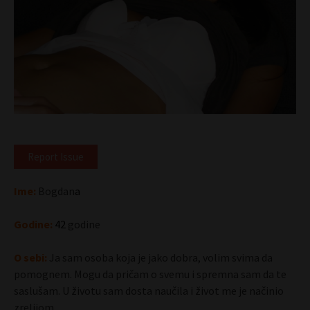
Report Issue
Ime:
Bogdan
a
Godine:
42
godine
O sebi:
Ja sam osoba koja je jako dobra, volim svima da
pomognem. Mogu da pričam o svemu i spremna sam da te
saslušam. U životu sam dosta naučila i život me je načinio
zrelijom.