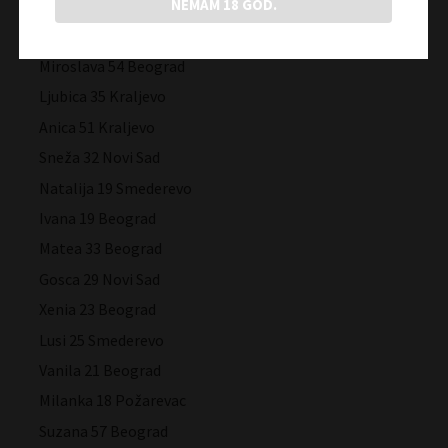
NEMAM 18 GOD.
Nadica 59 Vršac
Željka 19 Niš
Miroslava 54 Beograd
Ljubica 35 Kraljevo
Anica 51 Kraljevo
Sneža 32 Novi Sad
Natalija 19 Smederevo
Ivana 19 Beograd
Matea 33 Beograd
Gosca 29 Novi Sad
Xenia 23 Beograd
Lusi 25 Smederevo
Vanila 21 Beograd
Milanka 18 Požarevac
Suzana 57 Beograd