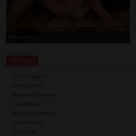
Malla 23 Čačak
B
DEVOJKE
Luna 42 Jagodina
Malla 23 Čačak
Bogdana 42 Subotica
Vanda 29 Niš
Jelena 31 Smederevo
Julija 20 Vranje
Zorka 43 Niš