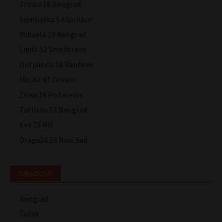
Zrinka 18 Beograd
Somborka 54 Sombor
Mihaela 19 Beograd
Linda 52 Smederevo
Divljakuša 18 Pančevo
Micika 43 Zemun
Živka 19 Požarevac
Tatijana 53 Beograd
Eva 23 Niš
Draga24 24 Novi Sad
GRADOVI
Beograd
Čačak