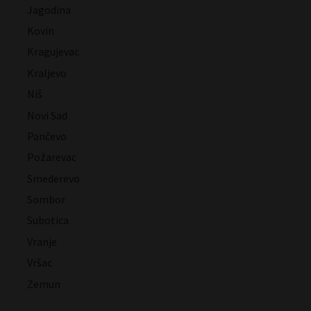
Jagodina
Kovin
Kragujevac
Kraljevo
Niš
Novi Sad
Pančevo
Požarevac
Smederevo
Sombor
Subotica
Vranje
Vršac
Zemun