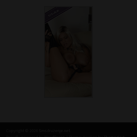
Copyright © 2026
Smsdruzenje.net
.
Proudly powered by
WordPress
.
|
Theme: Awaken by
ThemezHut
.