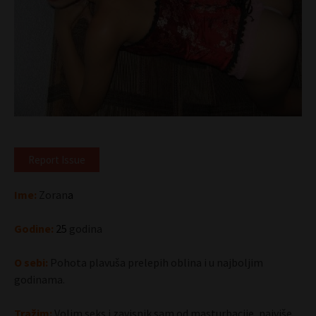
Report Issue
Ime:
Zoran
a
Godine:
25
godina
O sebi:
Pohota plavuša prelepih oblina i u najboljim
godinama.
Tražim:
Volim seks i zavisnik sam od masturbacije, najviše