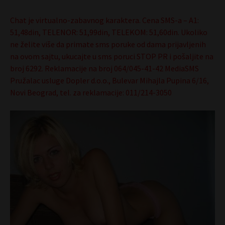
Chat je virtualno-zabavnog karaktera. Cena SMS-a – A1:
51,48din, TELENOR: 51,99din, TELEKOM: 51,60din. Ukoliko
ne želite više da primate sms poruke od dama prijavljenih
na ovom sajtu, ukucajte u sms poruci STOP PR i pošaljite na
broj 6292. Reklamacije na broj 064/045-41-42 MediaSMS
Pružalac usluge Dopler d.o.o., Bulevar Mihajla Pupina 6/16,
Novi Beograd, tel. za reklamacije: 011/214-3050