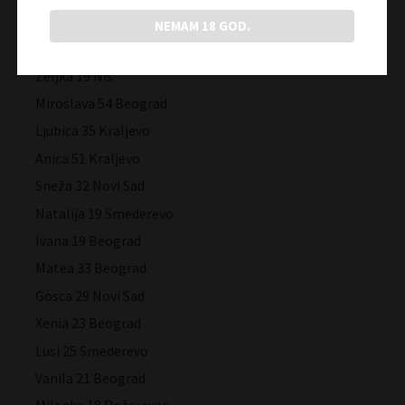
Zorana 25 Novi Sad
NEMAM 18 GOD.
Nadica 59 Vršac
Željka 19 Niš
Miroslava 54 Beograd
Ljubica 35 Kraljevo
Anica 51 Kraljevo
Sneža 32 Novi Sad
Natalija 19 Smederevo
Ivana 19 Beograd
Matea 33 Beograd
Gosca 29 Novi Sad
Xenia 23 Beograd
Lusi 25 Smederevo
Vanila 21 Beograd