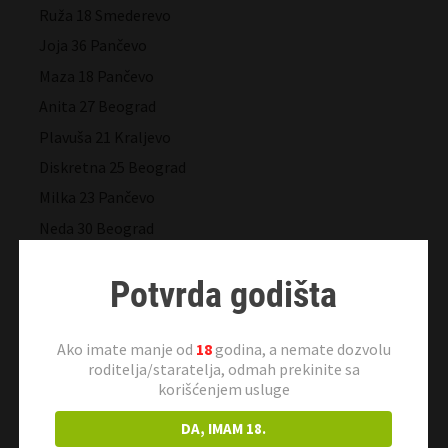
Ruža 18 Smederevo
Joja 36 Pančevo
Maza 18 Pančevo
Anita 27 Beograd
Plavuša 21 Kraljevo
Diskretna 25 Beograd
Milka 23 Pančevo
Neda 30 Beograd
Stefana 34 Beograd
Potvrda godišta
Slobodanka 36 Beograd
Jebozovna 34 Beograd
Ako imate manje od
18
godina, a nemate dozvolu
Andrijana 27 Kraljevo
roditelja/staratelja, odmah prekinite sa
Vragolanka 33 Vršac
korišćenjem usluge
Viki 19 Beograd
DA, IMAM 18.
Djina 26 Beograd