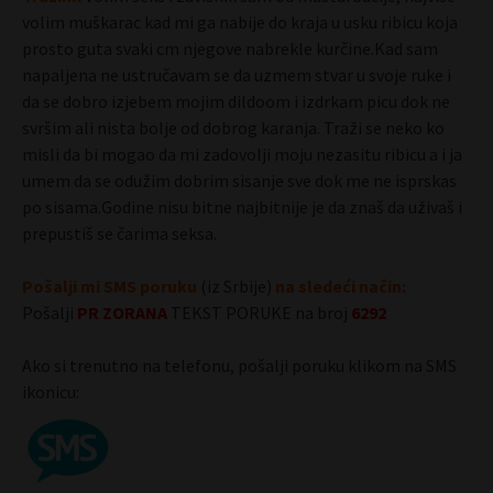
volim muškarac kad mi ga nabije do kraja u usku ribicu koja
prosto guta svaki cm njegove nabrekle kurčine.Kad sam
napaljena ne ustručavam se da uzmem stvar u svoje ruke i
da se dobro izjebem mojim dildoom i izdrkam picu dok ne
svršim ali nista bolje od dobrog karanja. Traži se neko ko
misli da bi mogao da mi zadovolji moju nezasitu ribicu a i ja
umem da se odužim dobrim sisanje sve dok me ne isprskas
po sisama.Godine nisu bitne najbitnije je da znaš da uživaš i
prepustiš se čarima seksa.
Pošalji mi SMS poruku
(iz Srbije)
na sledeći način:
Pošalji
PR
ZORANA
TEKST PORUKE na broj
6292
Ako si trenutno na telefonu, pošalji poruku klikom na SMS
ikonicu: