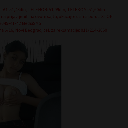
– A1: 51,48din, TELENOR: 51,99din, TELEKOM: 51,60din.
ma prijavljenih na ovom sajtu, ukucajte u sms poruci STOP
64/045-41-42 MediaSMS
na 6/16, Novi Beograd, tel. za reklamacije: 011/214-3050