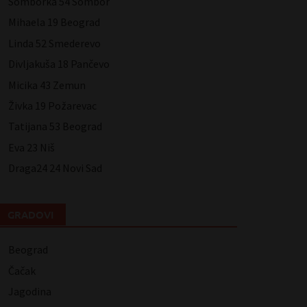
Somborka 54 Sombor
Mihaela 19 Beograd
Linda 52 Smederevo
Divljakuša 18 Pančevo
Micika 43 Zemun
Živka 19 Požarevac
Tatijana 53 Beograd
Eva 23 Niš
Draga24 24 Novi Sad
GRADOVI
Beograd
Čačak
Jagodina