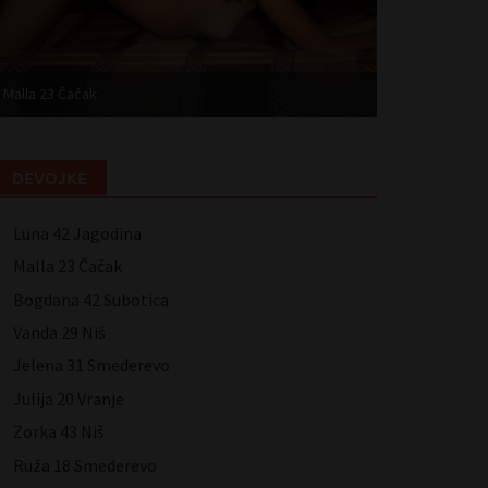
Malla 23 Čačak
Bogdana 42 Su
DEVOJKE
Luna 42 Jagodina
Malla 23 Čačak
Bogdana 42 Subotica
Vanda 29 Niš
Jelena 31 Smederevo
Julija 20 Vranje
Zorka 43 Niš
Ruža 18 Smederevo