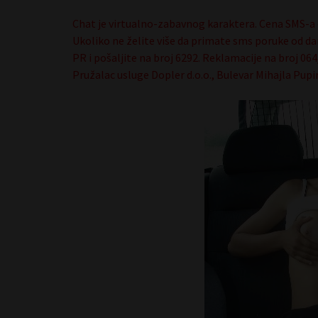
Chat je virtualno-zabavnog karaktera. Cena SMS-a 
Ukoliko ne želite više da primate sms poruke od da
PR i pošaljite na broj 6292. Reklamacije na broj 0
Pružalac usluge Dopler d.o.o., Bulevar Mihajla Pupi