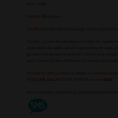
Ime:
Julij
a
Godine:
20
godina
Antonela 65 Pančevo
O sebi:
Devojka koja voli tucanje i uživa u dobrom s
Tražim:
Ja sam devojka koja voli seks i to najviše
neko može da naiđe i uhvati nas na delu, do sada još
ga zamolila da nam se pridruži :).Volim seks i sma
auto mi posluži kao dobro mesto za seks na brzaka
Pošalji mi SMS poruku
(iz Srbije)
na sledeći način
Pošalji
PR
JULIJA
TEKST PORUKE na broj
6292
Ako si trenutno na telefonu, pošalji poruku klikom