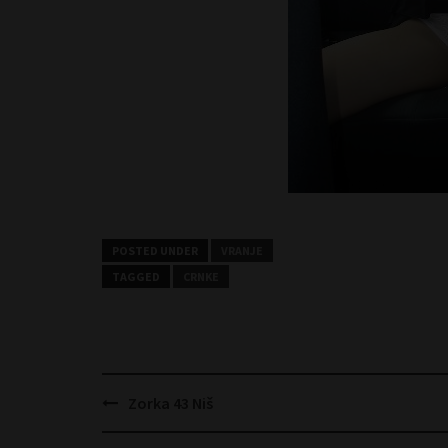
POSTED UNDER
VRANJE
TAGGED
CRNKE
Post
Zorka 43 Niš
navigation