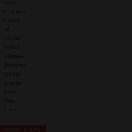
Kovin
Kragujevac
Kraljevo
Niš
Novi Sad
Pančevo
Požarevac
Smederevo
Sombor
Subotica
Vranje
Vršac
Zemun
PRIJATELJI SAJTA