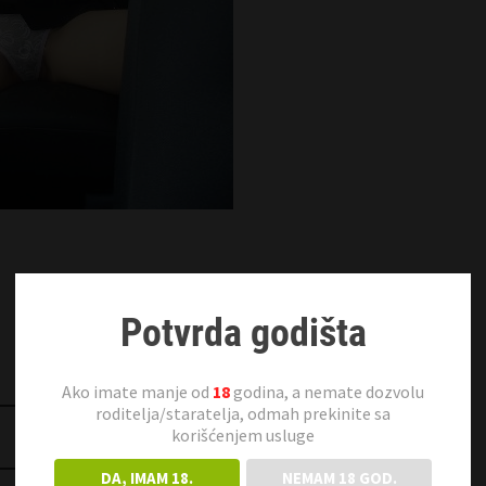
Potvrda godišta
Ako imate manje od
18
godina, a nemate dozvolu
roditelja/staratelja, odmah prekinite sa
korišćenjem usluge
Jelena 31 Smederevo
DA, IMAM 18.
NEMAM 18 GOD.