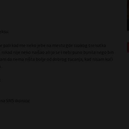
Luna 42 Jagodina
eksu.
 me pali kad me neko jebe na mestu gde svakog trenutka
 nikad nije neko naišao ali ja se i nebi puno bunila nego bih
tram da nema ništa bolje od dobrog tucanja, kad nisam kući
.
:
 na SMS ikonicu: