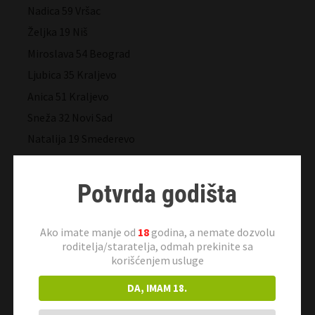
Nadica 59 Vršac
Željka 19 Niš
Miroslava 54 Beograd
Ljubica 35 Kraljevo
Anica 51 Kraljevo
Sneža 32 Novi Sad
Natalija 19 Smederevo
Ivana 19 Beograd
Matea 33 Beograd
Potvrda godišta
Gosca 29 Novi Sad
Xenia 23 Beograd
Ako imate manje od
18
godina, a nemate dozvolu
Lusi 25 Smederevo
roditelja/staratelja, odmah prekinite sa
korišćenjem usluge
Vanila 21 Beograd
DA, IMAM 18.
Milanka 18 Požarevac
Suzana 57 Beograd