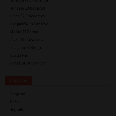
Somborka 54 Sombor
Mihaela 19 Beograd
Linda 52 Smederevo
Divljakuša 18 Pančevo
Micika 43 Zemun
Živka 19 Požarevac
Tatijana 53 Beograd
Eva 23 Niš
Draga24 24 Novi Sad
GRADOVI
Beograd
Čačak
Jagodina