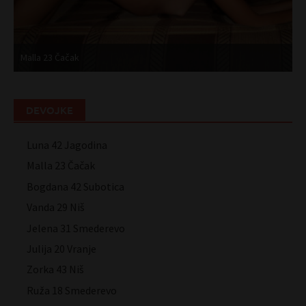
Malla 23 Čačak
B
DEVOJKE
Luna 42 Jagodina
Malla 23 Čačak
Bogdana 42 Subotica
Vanda 29 Niš
Jelena 31 Smederevo
Julija 20 Vranje
Zorka 43 Niš
Ruža 18 Smederevo