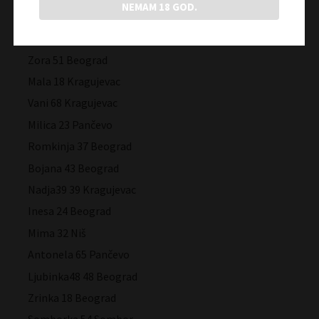
NEMAM 18 GOD.
Ceca 27 Pančevo
Mirijana 36 Kovin
Zora 51 Beograd
Mala 18 Kragujevac
Vani 68 Kragujevac
Milica 23 Pančevo
Romkinja 37 Beograd
Bojana 43 Beograd
Nadja39 39 Kragujevac
Inesa 24 Beograd
Mima 32 Niš
Antonela 65 Pančevo
Ljubinka48 48 Beograd
Zrinka 18 Beograd